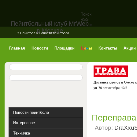
Поиск
RSS
Пейнтбольный клуб MrWeb
Twitter
в Москве
»
Пейнтбол
»
Новости пейнтбола
Главная
Новости
Площадки
Ц
е
н
ы
Контакты
Акции
Новости пейнтбола
Переправа-
Интересное
Автор:
DraXxu
Техничка