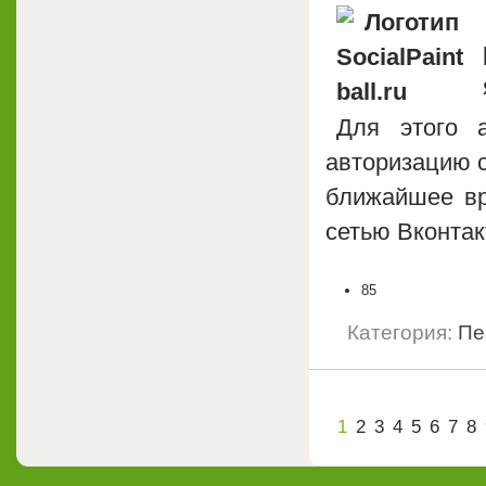
Для этого а
авторизацию с 
ближайшее вр
сетью Вконтак
85
Категория:
Пе
1
2
3
4
5
6
7
8