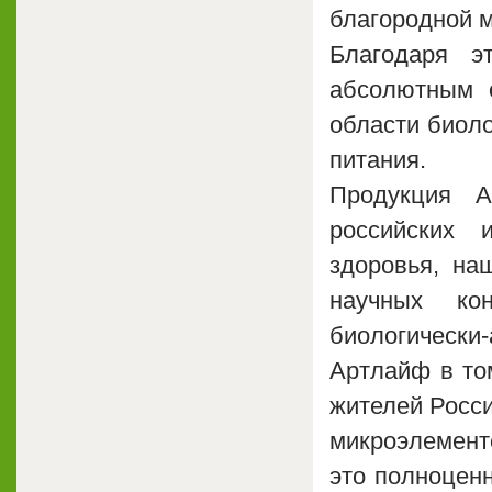
благородной м
Благодаря э
абсолютным 
области биоло
питания.
Продукция 
российских 
здоровья, на
научных ко
биологически
Артлайф в то
жителей Росси
микроэлементо
это полноцен