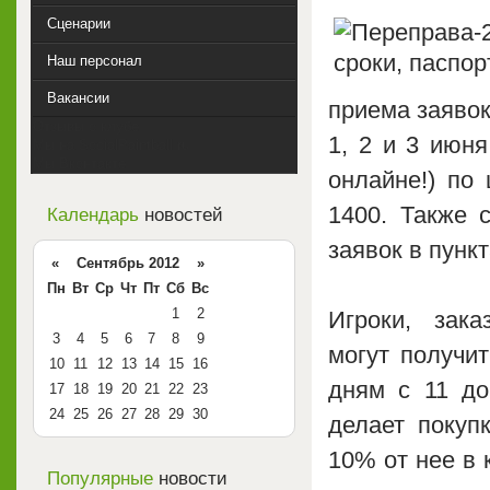
Сценарии
Наш персонал
Вакансии
приема заявок
Отзывы о клубе
1, 2 и 3 июня
Мы на SocialPaintball.ru
Мы Вконтакте
онлайне!) по
1400. Также 
Календарь
новостей
заявок в пунк
« Сентябрь 2012 »
Пн
Вт
Ср
Чт
Пт
Сб
Вс
1
2
Игроки, зака
3
4
5
6
7
8
9
могут получи
10
11
12
13
14
15
16
дням с 11 до
17
18
19
20
21
22
23
24
25
26
27
28
29
30
делает покуп
10% от нее в 
Популярные
новости