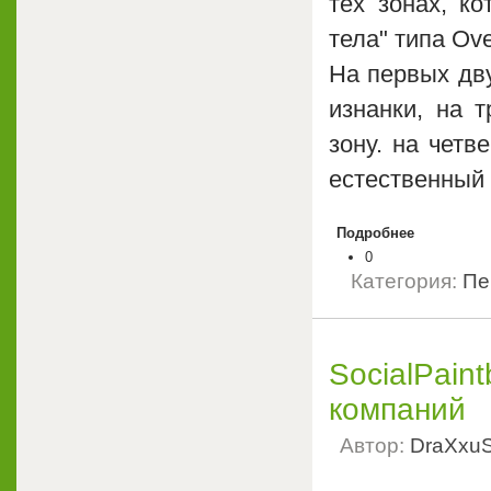
тех зонах, к
тела" типа Ove
На первых дву
изнанки, на 
зону. на четв
естественный 
Подробнее
0
Категория:
Пе
SocialPain
компаний
Автор:
DraXxu