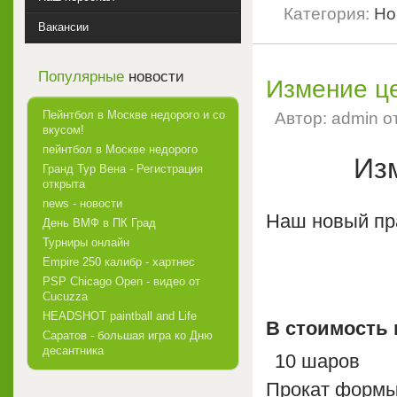
Категория:
Но
Вакансии
Популярные
новости
Измение ц
Пейнтбол в Москве недорого и со
Автор: admin о
вкусом!
пейнтбол в Москве недорого
Из
Гранд Тур Вена - Регистрация
открыта
news - новости
Наш новый пра
День ВМФ в ПК Град
Турниры онлайн
Empire 250 калибр - хартнес
PSP Chicago Open - видео от
Сucuzza
HEADSHOT paintball and Life
В стоимость 
Саратов - большая игра ко Дню
десантника
10 шаров
Прокат форм