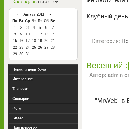
же любители п
Календарь
новостей
«
Август 2011 »
Клубный день
Пн
Вт
Ср
Чт
Пт
Сб
Вс
1
2
3
4
5
6
7
8
9
10
11
12
13
14
Категория:
Но
15
16
17
18
19
20
21
22
23
24
25
26
27
28
29
30
31
Весенний 
Новости пейнтбола
Автор: admin о
Интересное
Техничка
Сценарии
"MrWeb" в 
Фото
Видео
Наш персонал