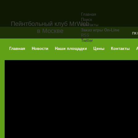
Главная
Поиск
Пейнтбольный клуб MrWeb
Контакты
в Москве
Заказ игры On-Line
ПК
RSS
Twitter
Главная
Новости
Наши площадки
Цены
Контакты