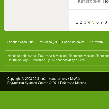
Категория:
Но
1
2
3
4
5
6
7
8
Главная страница
Регистрация
Новое на сайте
Контакты
Новости пейнтбола
,
Пейнтбол в Москве
,
Пейнтбол Москва
Пейнтбо
Пейнтбол клуб
Пейнтбол Цены
Кроссовки для бега
Copyright © 2003-2011
пейнтбольный клуб MrWeb
Поддержка Кучеров Сергей © 2011
Пейнтбол Москва